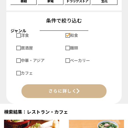
書籍
家電
ドラッグストア
生花
条件で絞り込む
ジャンル
洋食
和食
居酒屋
麺類
中華・アジア
ベーカリー
カフェ
さらに詳しく
検索結果：レストラン・カフェ