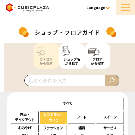
Language
ショップ・フロアガイド
カテゴリ
ショップ名
フロア
から探す
から探す
から探す
すべて
弁当・
レストラン・
フード
スイーツ
テイクアウト
カフェ
おみやげ
ファッション
雑貨
サービス