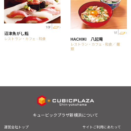
10F
沼津魚がし鮨
1F
レストラン・カフェ - 和食
HACHIKI 八起庵
レストラン・カフェ - 和食／ 麺
類
キュービックプラザ新横浜について
運営会社トップ
サイトご利用にあたって