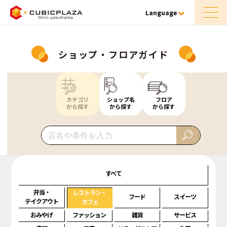
Language
ショップ・フロアガイド
カテゴリ
ショップ名
フロア
から探す
から探す
から探す
すべて
弁当・
レストラン・
フード
スイーツ
テイクアウト
カフェ
おみやげ
ファッション
雑貨
サービス