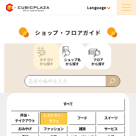
Language
ショップ・フロアガイド
カテゴリ
ショップ名
フロア
から探す
から探す
から探す
すべて
弁当・
レストラン・
フード
スイーツ
テイクアウト
カフェ
おみやげ
ファッション
雑貨
サービス