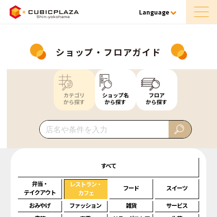
Language
ショップ・フロアガイド
カテゴリ
ショップ名
フロア
から探す
から探す
から探す
すべて
弁当・
レストラン・
フード
スイーツ
テイクアウト
カフェ
おみやげ
ファッション
雑貨
サービス