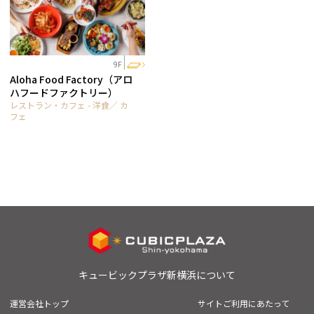
9F
Aloha Food Factory（アロ
ハフードファクトリー）
レストラン・カフェ - 洋食／ カ
フェ
キュービックプラザ新横浜について
運営会社トップ
サイトご利用にあたって