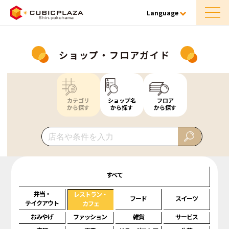
Language
ショップ・フロアガイド
カテゴリ
ショップ名
フロア
から探す
から探す
から探す
すべて
弁当・
レストラン・
フード
スイーツ
テイクアウト
カフェ
おみやげ
ファッション
雑貨
サービス