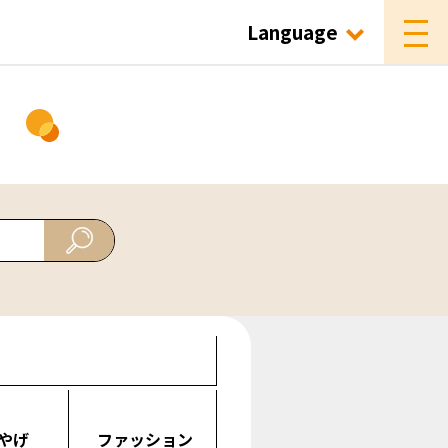
Language
ド
やげ
ファッション