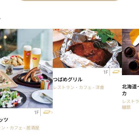
ェ
1F
つばめグリル
北海道
レストラン・カフェ - 洋食
カ
レストラ
麺類
1F
ッツ
ン・カフェ - 居酒屋