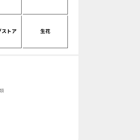
グストア
生花
類