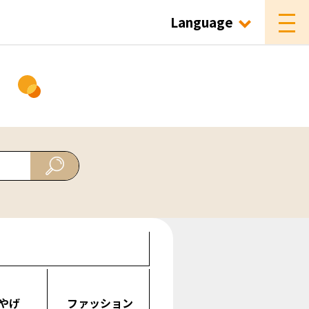
Language
ド
やげ
ファッション