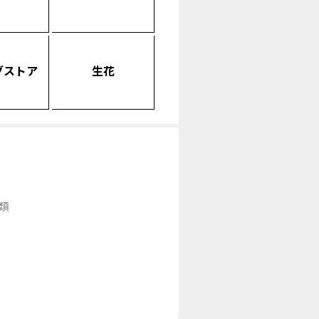
グストア
生花
類