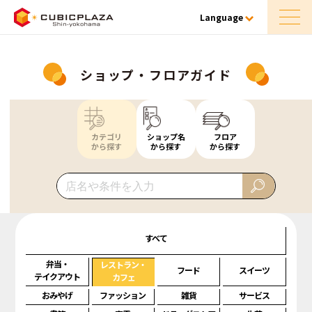
Language
ショップ・フロアガイド
カテゴリ
ショップ名
フロア
から探す
から探す
から探す
すべて
弁当・
レストラン・
フード
スイーツ
テイクアウト
カフェ
おみやげ
ファッション
雑貨
サービス