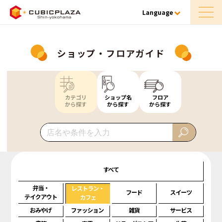
Language
ショップ・フロアガイド
カテゴリ
ショップ名
フロア
から探す
から探す
から探す
すべて
弁当・
レストラン・
フード
スイーツ
テイクアウト
カフェ
おみやげ
ファッション
雑貨
サービス