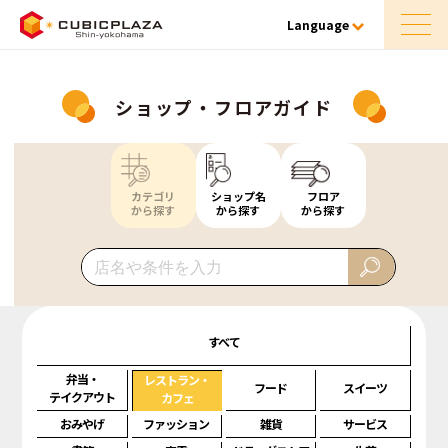
Language
ショップ・フロアガイド
カテゴリ
ショップ名
フロア
から探す
から探す
から探す
すべて
弁当・
レストラン・
フード
スイーツ
テイクアウト
カフェ
おみやげ
ファッション
雑貨
サービス