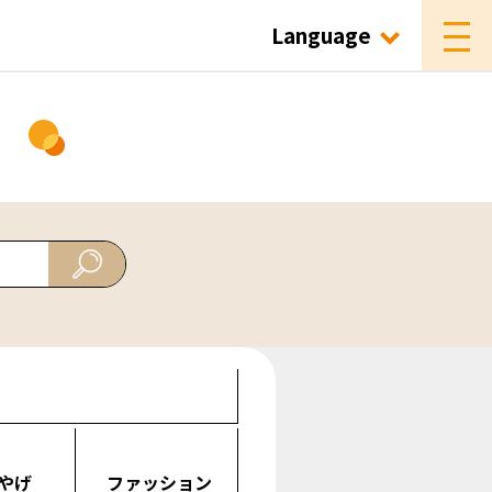
Language
ド
やげ
ファッション