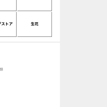
グストア
生花
類