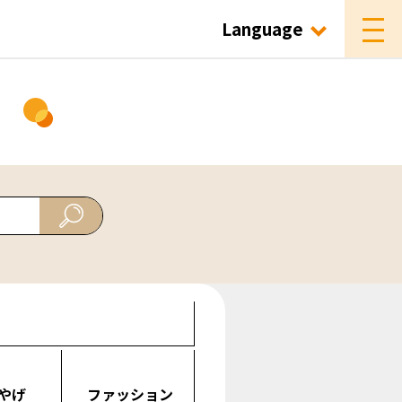
Language
ド
やげ
ファッション