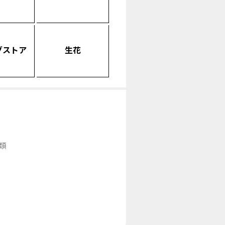
グストア
生花
類