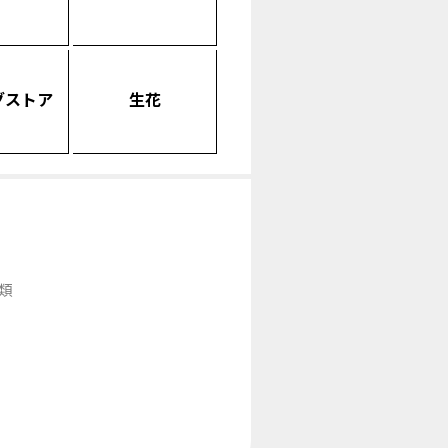
グストア
生花
類