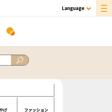
Language
ド
やげ
ファッション