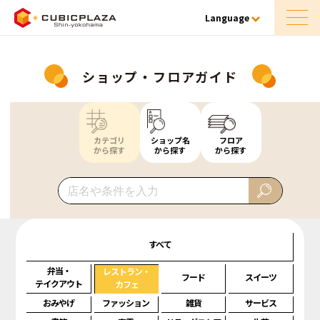
Language
ショップ・フロアガイド
カテゴリ
ショップ名
フロア
から探す
から探す
から探す
すべて
弁当・
レストラン・
フード
スイーツ
テイクアウト
カフェ
おみやげ
ファッション
雑貨
サービス