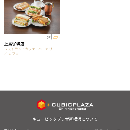
3F
上島珈琲店
レストラン・カフェ - ベーカリー
／ カフェ
キュービックプラザ新横浜について