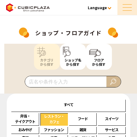
Language
ショップ・フロアガイド
カテゴリ
ショップ名
フロア
から探す
から探す
から探す
すべて
弁当・
レストラン・
フード
スイーツ
テイクアウト
カフェ
おみやげ
ファッション
雑貨
サービス