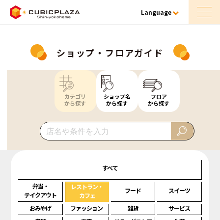
Language
ショップ・フロアガイド
カテゴリ
ショップ名
フロア
から探す
から探す
から探す
すべて
弁当・
レストラン・
フード
スイーツ
テイクアウト
カフェ
おみやげ
ファッション
雑貨
サービス