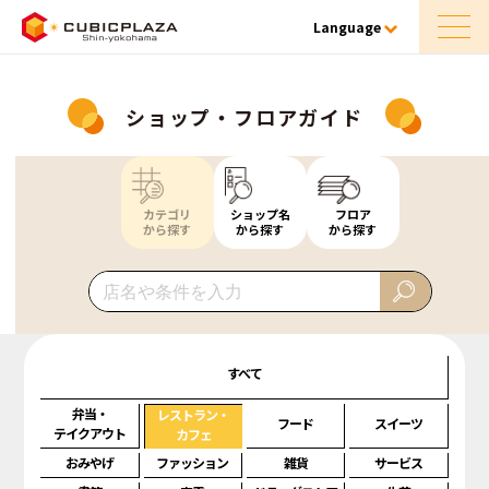
Language
ショップ・フロアガイド
カテゴリ
ショップ名
フロア
から探す
から探す
から探す
すべて
弁当・
レストラン・
フード
スイーツ
テイクアウト
カフェ
おみやげ
ファッション
雑貨
サービス