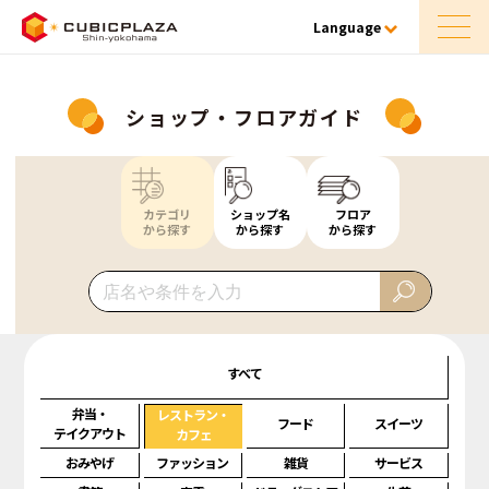
Language
ショップ・フロアガイド
カテゴリ
ショップ名
フロア
から探す
から探す
から探す
すべて
弁当・
レストラン・
フード
スイーツ
テイクアウト
カフェ
おみやげ
ファッション
雑貨
サービス