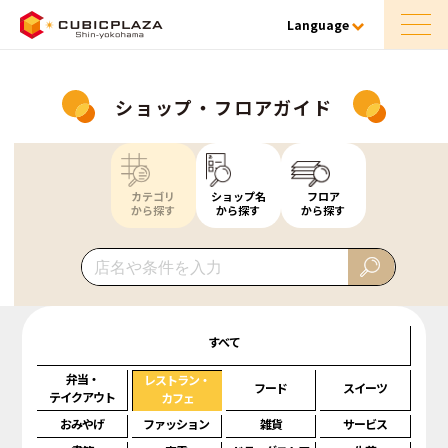
Language
ショップ・フロアガイド
カテゴリ
ショップ名
フロア
から探す
から探す
から探す
すべて
弁当・
レストラン・
フード
スイーツ
テイクアウト
カフェ
おみやげ
ファッション
雑貨
サービス