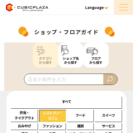
Language
ショップ・フロアガイド
カテゴリ
ショップ名
フロア
から探す
から探す
から探す
すべて
弁当・
レストラン・
フード
スイーツ
テイクアウト
カフェ
おみやげ
ファッション
雑貨
サービス