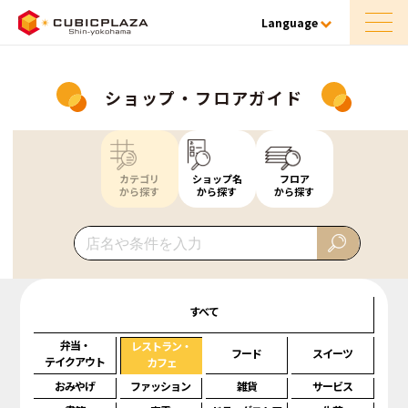
Language
ショップ・フロアガイド
カテゴリ
ショップ名
フロア
から探す
から探す
から探す
すべて
弁当・
レストラン・
フード
スイーツ
テイクアウト
カフェ
おみやげ
ファッション
雑貨
サービス