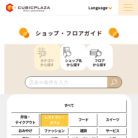
Language
ショップ・フロアガイド
カテゴリ
ショップ名
フロア
から探す
から探す
から探す
すべて
弁当・
レストラン・
フード
スイーツ
テイクアウト
カフェ
おみやげ
ファッション
雑貨
サービス