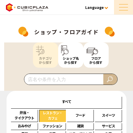
Language
ショップ・フロアガイド
カテゴリ
ショップ名
フロア
から探す
から探す
から探す
すべて
弁当・
レストラン・
フード
スイーツ
テイクアウト
カフェ
おみやげ
ファッション
雑貨
サービス