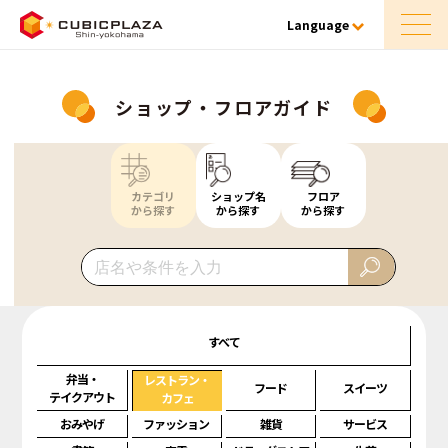
Language
ショップ・フロアガイド
カテゴリ
ショップ名
フロア
から探す
から探す
から探す
すべて
弁当・
レストラン・
フード
スイーツ
テイクアウト
カフェ
おみやげ
ファッション
雑貨
サービス