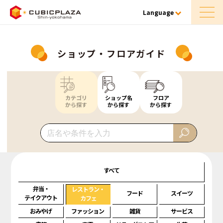
Language
ショップ・フロアガイド
カテゴリ
ショップ名
フロア
から探す
から探す
から探す
すべて
弁当・
レストラン・
フード
スイーツ
テイクアウト
カフェ
おみやげ
ファッション
雑貨
サービス