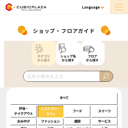
Language
ショップ・フロアガイド
カテゴリ
ショップ名
フロア
から探す
から探す
から探す
すべて
弁当・
レストラン・
フード
スイーツ
テイクアウト
カフェ
おみやげ
ファッション
雑貨
サービス