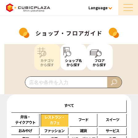
Language
ショップ・フロアガイド
カテゴリ
ショップ名
フロア
から探す
から探す
から探す
すべて
弁当・
レストラン・
フード
スイーツ
テイクアウト
カフェ
おみやげ
ファッション
雑貨
サービス