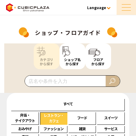
Language
ショップ・フロアガイド
カテゴリ
ショップ名
フロア
から探す
から探す
から探す
すべて
弁当・
レストラン・
フード
スイーツ
テイクアウト
カフェ
おみやげ
ファッション
雑貨
サービス