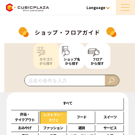
Language
ショップ・フロアガイド
カテゴリ
ショップ名
フロア
から探す
から探す
から探す
すべて
弁当・
レストラン・
フード
スイーツ
テイクアウト
カフェ
おみやげ
ファッション
雑貨
サービス