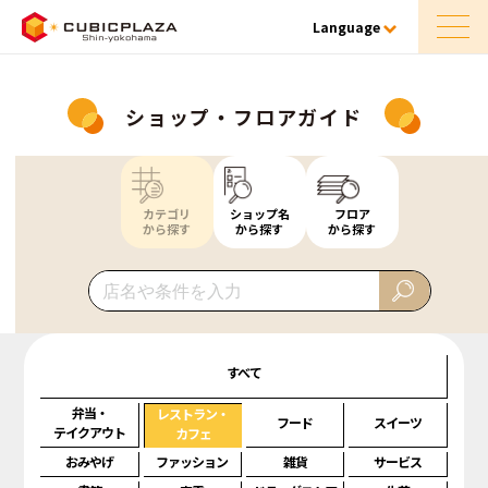
Language
ショップ・フロアガイド
カテゴリ
ショップ名
フロア
から探す
から探す
から探す
すべて
弁当・
レストラン・
フード
スイーツ
テイクアウト
カフェ
おみやげ
ファッション
雑貨
サービス