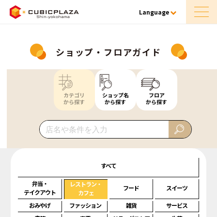
Language
ショップ・フロアガイド
カテゴリ
ショップ名
フロア
から探す
から探す
から探す
すべて
弁当・
レストラン・
フード
スイーツ
テイクアウト
カフェ
おみやげ
ファッション
雑貨
サービス