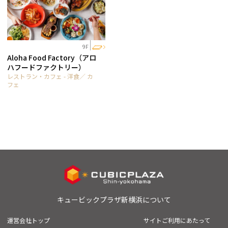
9F
Aloha Food Factory（アロ
ハフードファクトリー）
レストラン・カフェ - 洋食／ カ
フェ
キュービックプラザ新横浜について
運営会社トップ
サイトご利用にあたって