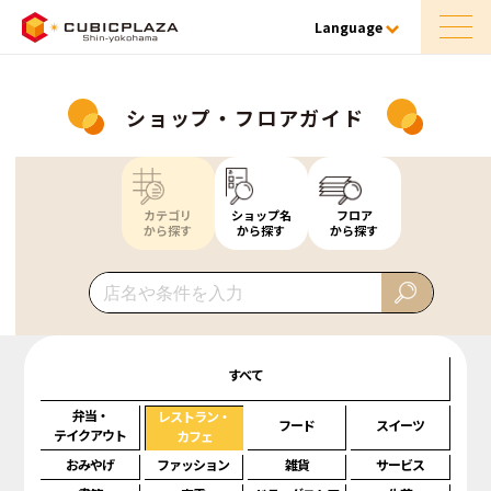
Language
ショップ・フロアガイド
カテゴリ
ショップ名
フロア
から探す
から探す
から探す
すべて
弁当・
レストラン・
フード
スイーツ
テイクアウト
カフェ
おみやげ
ファッション
雑貨
サービス