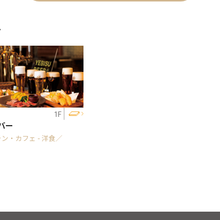
ェ
1F
バー
ン・カフェ - 洋食／