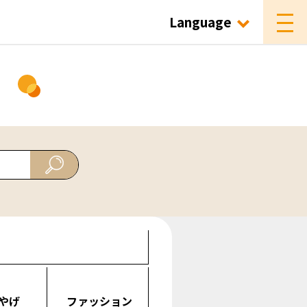
Language
ド
やげ
ファッション