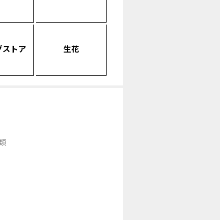
グストア
生花
類