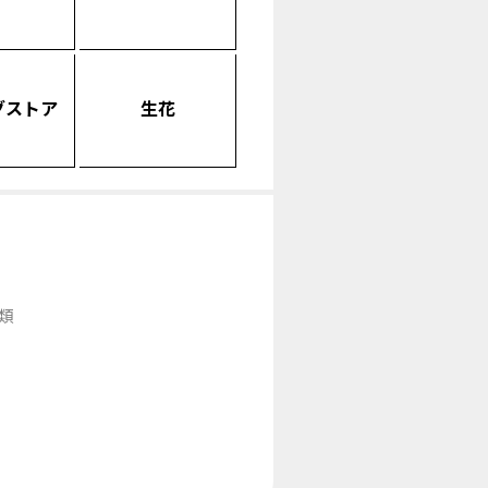
グストア
生花
類