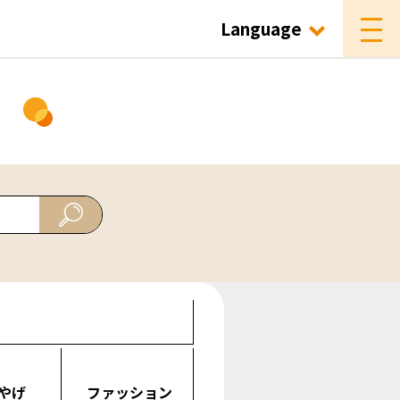
Language
ド
やげ
ファッション