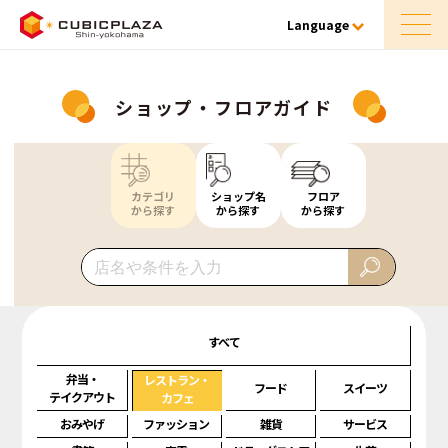
Language
ショップ・フロアガイド
カテゴリ
ショップ名
フロア
から探す
から探す
から探す
すべて
弁当・
レストラン・
フード
スイーツ
テイクアウト
カフェ
おみやげ
ファッション
雑貨
サービス