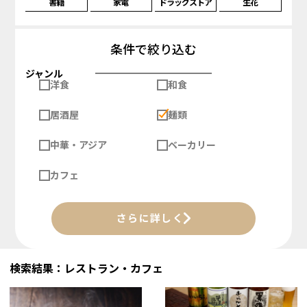
書籍
家電
ドラッグストア
生花
条件で絞り込む
ジャンル
洋食
和食
居酒屋
麺類
中華・アジア
ベーカリー
カフェ
さらに詳しく
検索結果：レストラン・カフェ