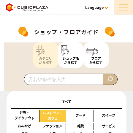
Language
ショップ・フロアガイド
カテゴリ
ショップ名
フロア
から探す
から探す
から探す
すべて
弁当・
レストラン・
フード
スイーツ
テイクアウト
カフェ
おみやげ
ファッション
雑貨
サービス