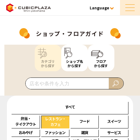
Language
ショップ・フロアガイド
カテゴリ
ショップ名
フロア
から探す
から探す
から探す
すべて
弁当・
レストラン・
フード
スイーツ
テイクアウト
カフェ
おみやげ
ファッション
雑貨
サービス