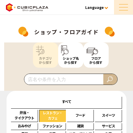
Language
ショップ・フロアガイド
カテゴリ
ショップ名
フロア
から探す
から探す
から探す
すべて
弁当・
レストラン・
フード
スイーツ
テイクアウト
カフェ
おみやげ
ファッション
雑貨
サービス