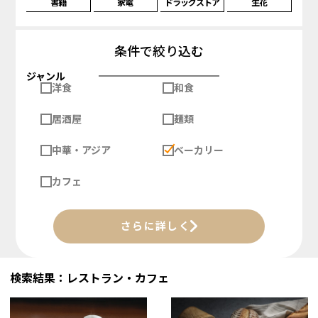
書籍
家電
ドラッグストア
生花
条件で絞り込む
ジャンル
洋食
和食
居酒屋
麺類
中華・アジア
ベーカリー
カフェ
さらに詳しく
検索結果：レストラン・カフェ