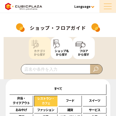
Language
ショップ・フロアガイド
カテゴリ
ショップ名
フロア
から探す
から探す
から探す
すべて
弁当・
レストラン・
フード
スイーツ
テイクアウト
カフェ
おみやげ
ファッション
雑貨
サービス