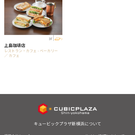
3F
上島珈琲店
レストラン・カフェ - ベーカリー
／ カフェ
キュービックプラザ新横浜について