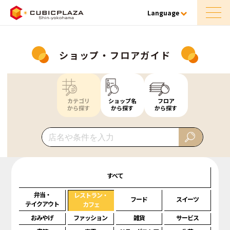
Language
ショップ・フロアガイド
カテゴリ
ショップ名
フロア
から探す
から探す
から探す
すべて
弁当・
レストラン・
フード
スイーツ
テイクアウト
カフェ
おみやげ
ファッション
雑貨
サービス