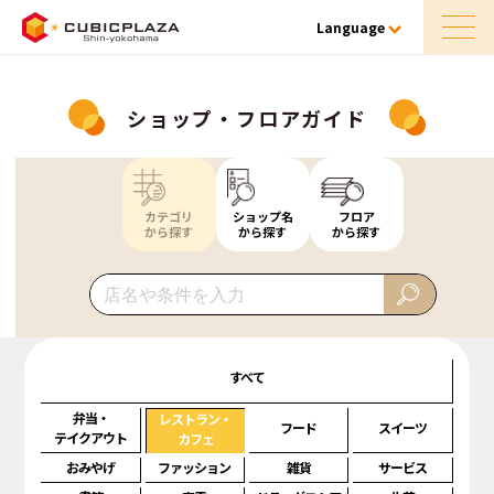
Language
ショップ・フロアガイド
カテゴリ
ショップ名
フロア
から探す
から探す
から探す
すべて
弁当・
レストラン・
フード
スイーツ
テイクアウト
カフェ
おみやげ
ファッション
雑貨
サービス