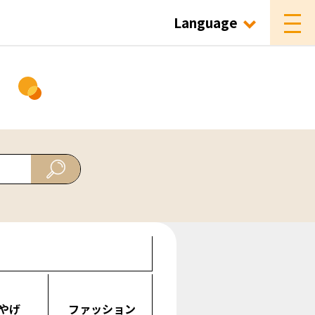
Language
ド
やげ
ファッション