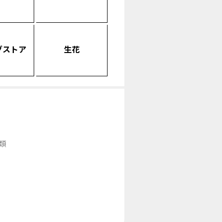
グストア
生花
類