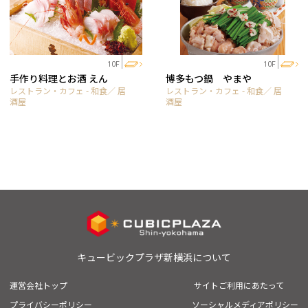
10F
10F
手作り料理とお酒 えん
博多もつ鍋 やまや
レストラン・カフェ - 和食／ 居
レストラン・カフェ - 和食／ 居
酒屋
酒屋
キュービックプラザ新横浜について
運営会社トップ
サイトご利用にあたって
プライバシーポリシー
ソーシャルメディアポリシー