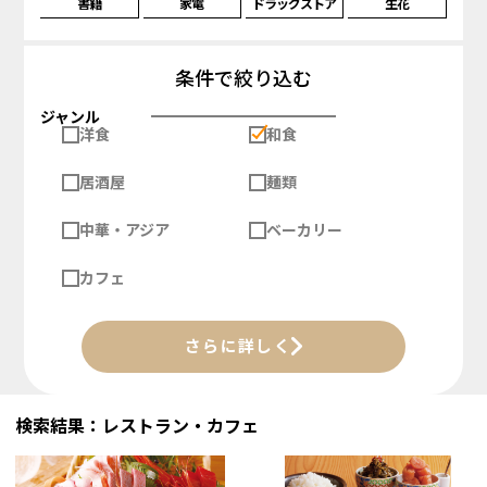
書籍
家電
ドラッグストア
生花
条件で絞り込む
ジャンル
洋食
和食
居酒屋
麺類
中華・アジア
ベーカリー
カフェ
さらに詳しく
検索結果：レストラン・カフェ