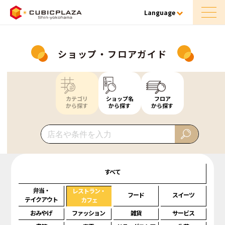
Language
ショップ・フロアガイド
カテゴリ
ショップ名
フロア
から探す
から探す
から探す
すべて
弁当・
レストラン・
フード
スイーツ
テイクアウト
カフェ
おみやげ
ファッション
雑貨
サービス