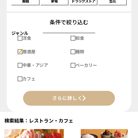
書籍
家電
ドラッグストア
生花
条件で絞り込む
ジャンル
洋食
和食
居酒屋
麺類
中華・アジア
ベーカリー
カフェ
さらに詳しく
検索結果：レストラン・カフェ