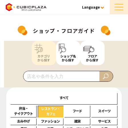
Language
ショップ・フロアガイド
カテゴリ
ショップ名
フロア
から探す
から探す
から探す
すべて
弁当・
レストラン・
フード
スイーツ
テイクアウト
カフェ
おみやげ
ファッション
雑貨
サービス