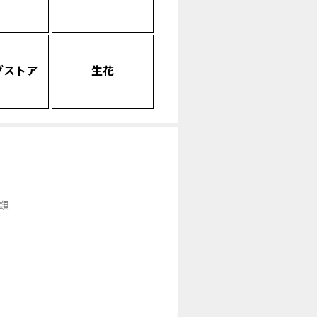
グストア
生花
類