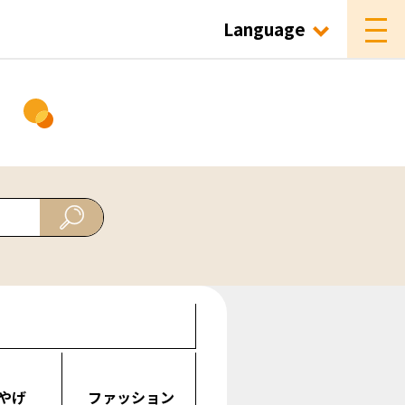
Language
ド
やげ
ファッション