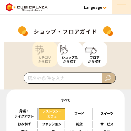
Language
ショップ・フロアガイド
カテゴリ
ショップ名
フロア
から探す
から探す
から探す
すべて
弁当・
レストラン・
フード
スイーツ
テイクアウト
カフェ
おみやげ
ファッション
雑貨
サービス