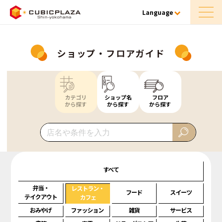
Language
ショップ・フロアガイド
カテゴリ
ショップ名
フロア
から探す
から探す
から探す
すべて
弁当・
レストラン・
フード
スイーツ
テイクアウト
カフェ
おみやげ
ファッション
雑貨
サービス