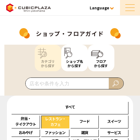
Language
ショップ・フロアガイド
カテゴリ
ショップ名
フロア
から探す
から探す
から探す
すべて
弁当・
レストラン・
フード
スイーツ
テイクアウト
カフェ
おみやげ
ファッション
雑貨
サービス