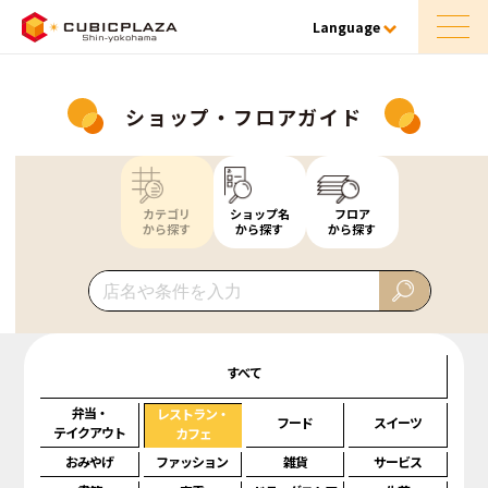
Language
ショップ・フロアガイド
カテゴリ
ショップ名
フロア
から探す
から探す
から探す
すべて
弁当・
レストラン・
フード
スイーツ
テイクアウト
カフェ
おみやげ
ファッション
雑貨
サービス