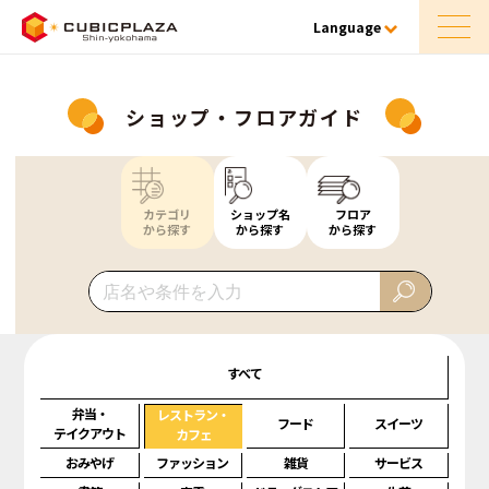
Language
ショップ・フロアガイド
カテゴリ
ショップ名
フロア
から探す
から探す
から探す
すべて
弁当・
レストラン・
フード
スイーツ
テイクアウト
カフェ
おみやげ
ファッション
雑貨
サービス